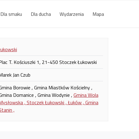
Dla smaku
Dla ducha
Wydarzenia
Mapa
łukowski
Plac T. Kościuszki 1, 21-450 Stoczek Łukowski
Marek Jan Czub
Gmina Borowie , Gmina Miastków Kościelny ,
Gmina Domanice , Gmina Wodynie ,
Gmina Wola
Mysłowska ,
Stoczek Łukowski ,
Łuków ,
Gmina
Stanin ,