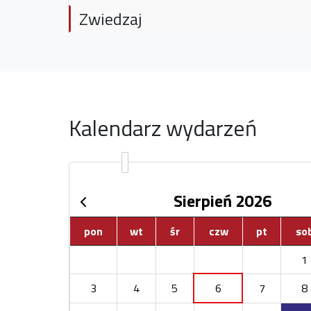
Zwiedzaj
Kalendarz wydarzeń
Sierpień 2026
pon
wt
śr
czw
pt
so
1
3
4
5
6
7
8