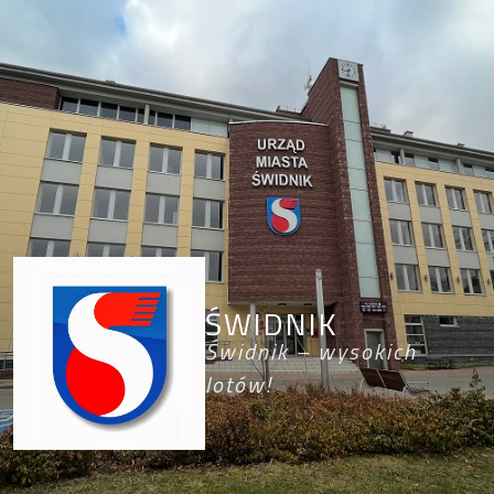
ŚWIDNIK
Świdnik – wysokich
lotów!