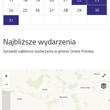
17
18
19
20
21
22
23
24
25
26
27
28
29
30
31
Najbliższe wydarzenia
Sprawdź najbliższe wydarzenia w gminie Gmina Puławy
+
⤢
–