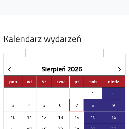
Kalendarz wydarzeń
Sierpień 2026
pon
wt
śr
czw
pt
sob
niedz
1
2
3
4
5
6
7
8
9
10
11
12
13
14
15
16