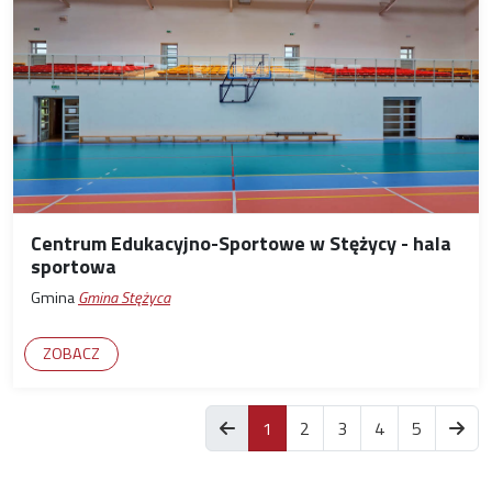
Centrum Edukacyjno-Sportowe w Stężycy - hala
sportowa
Gmina
Gmina Stężyca
ZOBACZ
items.current
1
2
3
4
5