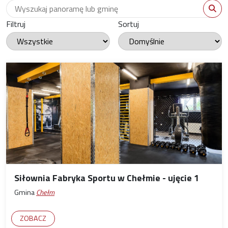
Wyszukaj panoramę
WYS
Filtruj
Sortuj
Siłownia Fabryka Sportu w Chełmie - ujęcie 1
Gmina
Chełm
ZOBACZ