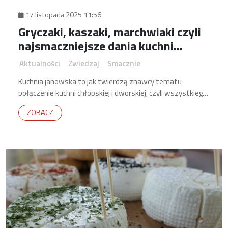
17 listopada 2025 11:56
Gryczaki, kaszaki, marchwiaki czyli
najsmaczniejsze dania kuchni
janowskiej
Aktualności
Zwiedzaj
Smacznie
Kuchnia janowska to jak twierdzą znawcy tematu
połączenie kuchni chłopskiej i dworskiej, czyli wszystkiego
co w tradycji najlepsze.
ZOBACZ