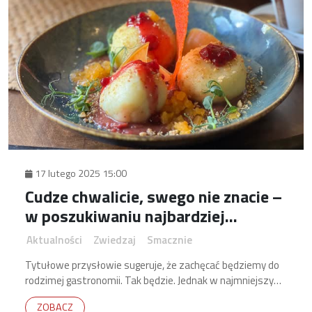
17 lutego 2025 15:00
Cudze chwalicie, swego nie znacie –
w poszukiwaniu najbardziej
naturalnych smaków.
Aktualności
Zwiedzaj
Smacznie
Tytułowe przysłowie sugeruje, że zachęcać będziemy do
rodzimej gastronomii. Tak będzie. Jednak w najmniejszym
stopniu nie chcemy Państwa zniechęcać do kuchni innych
ZOBACZ
stron świata.