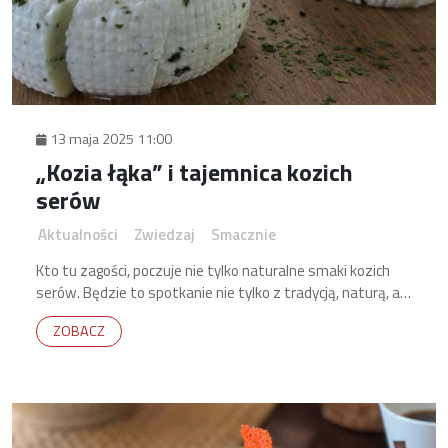
13 maja 2025 11:00
„Kozia łąka” i tajemnica kozich
serów
Aktualności
Zwiedzaj
Smacznie
Kto tu zagości, poczuje nie tylko naturalne smaki kozich
serów. Będzie to spotkanie nie tylko z tradycją, naturą, ale
przede wszystkim z wyjątkową rodziną – ludźmi, którzy
ZOBACZ
potrafią dzielić się swoją pasją.