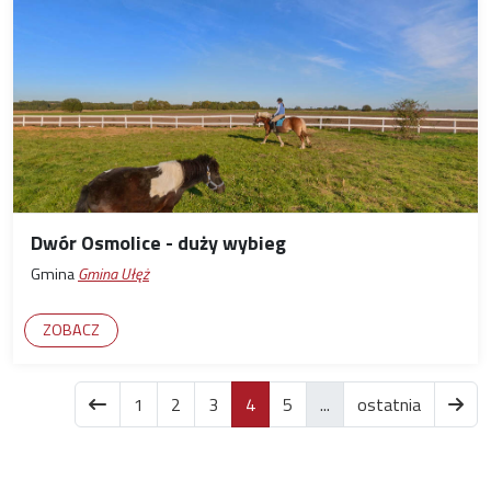
Dwór Osmolice - duży wybieg
Gmina
Gmina Ułęż
ZOBACZ
items.current
1
2
3
4
5
...
ostatnia