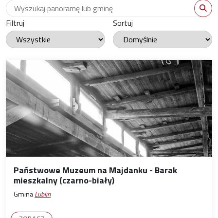
Wyszukaj panoramę
WYS
Filtruj
Sortuj
Państwowe Muzeum na Majdanku - Barak
mieszkalny (czarno-biały)
Gmina
Lublin