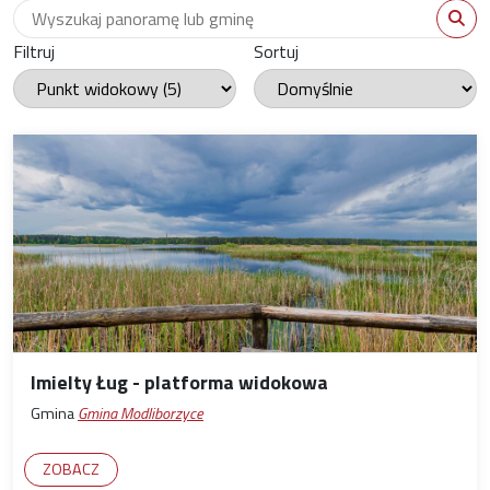
Wyszukaj panoramę
WYS
Filtruj
Sortuj
Imielty Ług - platforma widokowa
Gmina
Gmina Modliborzyce
ZOBACZ