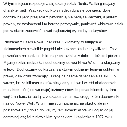
W tym miejscu rozpoczyna się czarny szlak Nordic Walking mający
charakter pętli. Wszyscy ci, którzy zdecydują się poświęcić dwie
godziny na jego przejście z pewnością nie będą zawiedzeni, a jestem
pewien, że zaskoczeni i to bardzo pozytywnie, ponieważ widokowo szlak
jest w stanie zadowolić nawet najbardziej wybrednych turystów.
Ruszamy z Czerniejowa. Pierwsze 3 kilometry to falujące w
zielonościach niewielkie pagórki nieskażone śladami cywilizacji. To z
pewnością najbardziej dziki fragment szlaku. A dalej … też jest pięknie.
Mijamy dzikie mokradła i dochodzimy do wsi Nowa Wola. Tu skręcamy
w lewo. Dochodzimy do krzyża, za którym odbijamy leśnym duktem w
prawo, cały czas zwracając uwagę na czarne oznaczenia szlaku. To
ważne, bo za kilkaset metrów skręcamy z lewo i wśród okwieconych
rzepakiem pól (połowa maja) idziemy niewiele ponad kilometr by tam
wejść na bardziej ubitą, a z czasem asfaltową drogę, która doprowadzi
nas do Nowej Woli. W tym miejscu można iść na skróty, ale my
postanowiliśmy dojść do wsi, by tam skręcić w prawo i dojść do jej
centralnej części z niewielkim ryneczkiem i kapliczką z 1927 roku.