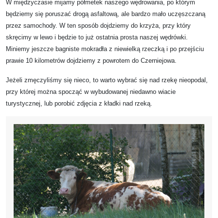
W międzyczasie mijamy półmetek naszego wędrowania, po którym
będziemy się poruszać drogą asfaltową, ale bardzo mało uczęszczaną
przez samochody. W ten sposób dojdziemy do krzyża, przy który
skręcimy w lewo i będzie to już ostatnia prosta naszej wędrówki.
Miniemy jeszcze bagniste mokradła z niewielką rzeczką i po przejściu
prawie 10 kilometrów dojdziemy z powrotem do Czerniejowa.
Jeżeli zmęczyliśmy się nieco, to warto wybrać się nad rzekę nieopodal,
przy której można spocząć w wybudowanej niedawno wiacie
turystycznej, lub porobić zdjęcia z kładki nad rzeką.