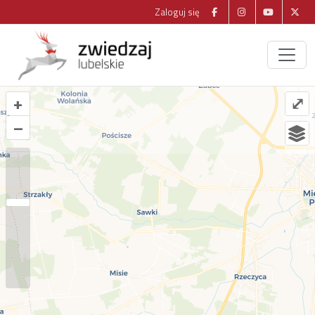
Zaloguj się
+
⤢
–