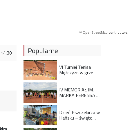
©
OpenStreetMap
contributors.
Popularne
 14:30
VI Turniej Tenisa
Mężczyzn w grze
podwójnej z okazji 82
rocznicy wybuchu
Powstania
IV MEMORIAŁ IM.
Warszawskiego
MARKA FERENSA W
TENISIE MĘŻCZYZN
Dzień Pszczelarza w
Hańsku – święto
miodu, tradycji i ludzi
kim.
z pasją