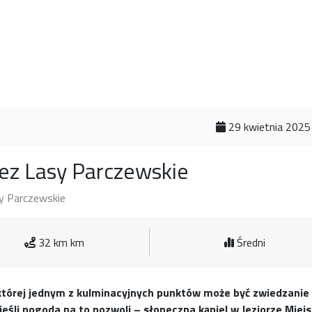
29 kwietnia 2025
zez Lasy Parczewskie
sy Parczewskie
32 km km
Średni
której jednym z kulminacyjnych punktów może być zwiedzanie
eśli pogoda na to pozwoli – słoneczna kąpiel w Jeziorze Miejs