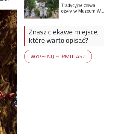
Tradycyjne żniwa
ożyły w Muzeum Wsi
Lubelskiej. Tak przed
laty wyglądała praca
na wsi
Znasz ciekawe miejsce,
które warto opisać?
WYPEŁNIJ FORMULARZ