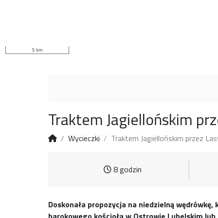
5 km
Traktem Jagiellońskim pr
Wycieczki
Traktem Jagiellońskim przez La
8 godzin
Doskonała propozycja na niedzielną wędrówkę, 
barokowego kościoła w Ostrowie Lubelskim lub j