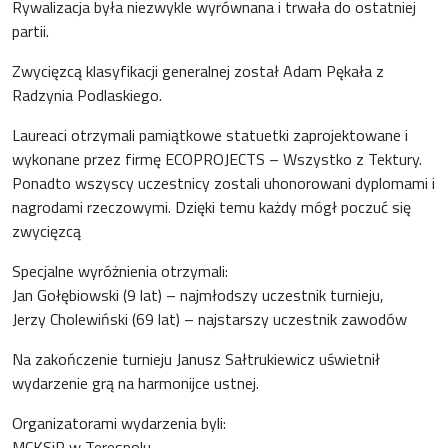
Rywalizacja była niezwykle wyrównana i trwała do ostatniej
partii.
Zwycięzcą klasyfikacji generalnej został Adam Pękała z
Radzynia Podlaskiego.
Laureaci otrzymali pamiątkowe statuetki zaprojektowane i
wykonane przez firmę ECOPROJECTS – Wszystko z Tektury.
Ponadto wszyscy uczestnicy zostali uhonorowani dyplomami i
nagrodami rzeczowymi. Dzięki temu każdy mógł poczuć się
zwycięzcą
Specjalne wyróżnienia otrzymali:
Jan Gołębiowski (9 lat) – najmłodszy uczestnik turnieju,
Jerzy Cholewiński (69 lat) – najstarszy uczestnik zawodów
Na zakończenie turnieju Janusz Sałtrukiewicz uświetnił
wydarzenie grą na harmonijce ustnej.
Organizatorami wydarzenia byli:
MCKSiR w Terespolu,