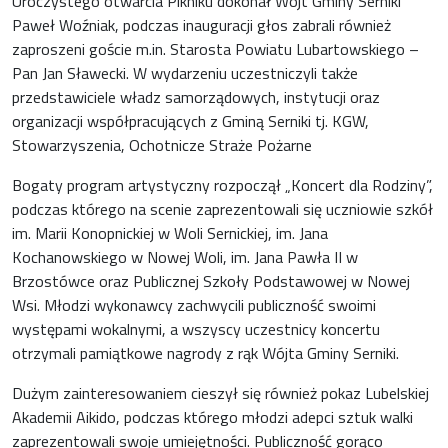
Uroczystego otwarcia Pikniku dokonał Wójt Gminy Serniki
Paweł Woźniak, podczas inauguracji głos zabrali również
zaproszeni goście m.in. Starosta Powiatu Lubartowskiego –
Pan Jan Sławecki. W wydarzeniu uczestniczyli także
przedstawiciele władz samorządowych, instytucji oraz
organizacji współpracujących z Gminą Serniki tj. KGW,
Stowarzyszenia, Ochotnicze Straże Pożarne
Bogaty program artystyczny rozpoczął „Koncert dla Rodziny”,
podczas którego na scenie zaprezentowali się uczniowie szkół
im. Marii Konopnickiej w Woli Sernickiej, im. Jana
Kochanowskiego w Nowej Woli, im. Jana Pawła II w
Brzostówce oraz Publicznej Szkoły Podstawowej w Nowej
Wsi. Młodzi wykonawcy zachwycili publiczność swoimi
występami wokalnymi, a wszyscy uczestnicy koncertu
otrzymali pamiątkowe nagrody z rąk Wójta Gminy Serniki.
Dużym zainteresowaniem cieszył się również pokaz Lubelskiej
Akademii Aikido, podczas którego młodzi adepci sztuk walki
zaprezentowali swoje umiejętności. Publiczność gorąco