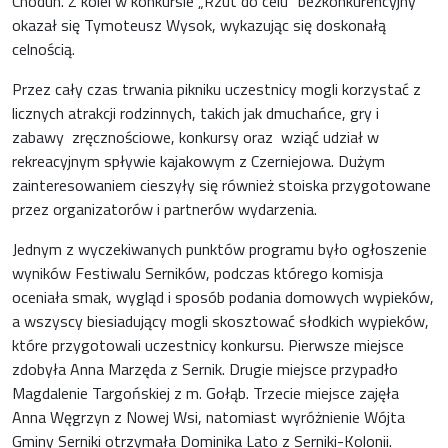
Chodun. Z kolei w konkursie „Rzut do celu” bezkonkurencyjny
okazał się Tymoteusz Wysok, wykazując się doskonałą
celnością.
Przez cały czas trwania pikniku uczestnicy mogli korzystać z
licznych atrakcji rodzinnych, takich jak dmuchańce, gry i
zabawy zręcznościowe, konkursy oraz wziąć udział w
rekreacyjnym spływie kajakowym z Czerniejowa. Dużym
zainteresowaniem cieszyły się również stoiska przygotowane
przez organizatorów i partnerów wydarzenia.
Jednym z wyczekiwanych punktów programu było ogłoszenie
wyników Festiwalu Serników, podczas którego komisja
oceniała smak, wygląd i sposób podania domowych wypieków,
a wszyscy biesiadujący mogli skosztować słodkich wypieków,
które przygotowali uczestnicy konkursu. Pierwsze miejsce
zdobyła Anna Marzęda z Sernik. Drugie miejsce przypadło
Magdalenie Targońskiej z m. Gołąb. Trzecie miejsce zajęła
Anna Węgrzyn z Nowej Wsi, natomiast wyróżnienie Wójta
Gminy Serniki otrzymała Dominika Lato z Serniki-Kolonii.