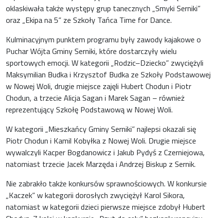
oklaskiwała także występy grup tanecznych „Smyki Serniki”
oraz „Ekipa na 5” ze Szkoły Tańca Time for Dance.
Kulminacyjnym punktem programu były zawody kajakowe o
Puchar Wójta Gminy Serniki, które dostarczyły wielu
sportowych emocji. W kategorii „Rodzic–Dziecko” zwyciężyli
Maksymilian Budka i Krzysztof Budka ze Szkoły Podstawowej
w Nowej Woli, drugie miejsce zajęli Hubert Chodun i Piotr
Chodun, a trzecie Alicja Sagan i Marek Sagan – również
reprezentujący Szkołę Podstawową w Nowej Woli.
W kategorii „Mieszkańcy Gminy Serniki” najlepsi okazali się
Piotr Chodun i Kamil Kobyłka z Nowej Woli. Drugie miejsce
wywalczyli Kacper Bogdanowicz i Jakub Pydyś z Czerniejowa,
natomiast trzecie Jacek Marzęda i Andrzej Biskup z Sernik.
Nie zabrakło także konkursów sprawnościowych. W konkursie
„Kaczek” w kategorii dorosłych zwyciężył Karol Sikora,
natomiast w kategorii dzieci pierwsze miejsce zdobył Hubert