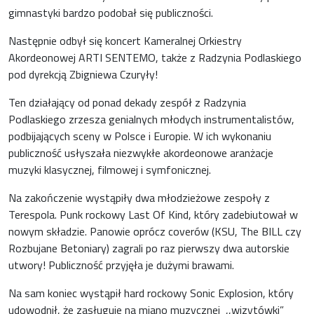
gimnastyki bardzo podobał się publiczności.
Następnie odbył się koncert Kameralnej Orkiestry
Akordeonowej ARTI SENTEMO, także z Radzynia Podlaskiego
pod dyrekcją Zbigniewa Czuryły!
Ten działający od ponad dekady zespół z Radzynia
Podlaskiego zrzesza genialnych młodych instrumentalistów,
podbijających sceny w Polsce i Europie. W ich wykonaniu
publiczność usłyszała niezwykłe akordeonowe aranżacje
muzyki klasycznej, filmowej i symfonicznej.
Na zakończenie wystąpiły dwa młodzieżowe zespoły z
Terespola. Punk rockowy Last Of Kind, który zadebiutował w
nowym składzie. Panowie oprócz coverów (KSU, The BILL czy
Rozbujane Betoniary) zagrali po raz pierwszy dwa autorskie
utwory! Publiczność przyjęła je dużymi brawami.
Na sam koniec wystąpił hard rockowy Sonic Explosion, który
udowodnił, że zasługuje na miano muzycznej ,,wizytówki”