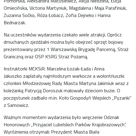
Pomorska, Aleksandra Matusiewicz, Alicja Niedziela, Łucja
Omiecińska, Victoria Martyniuk, Magdalena i Maja Parafiniuk,
Zuzanna Soćko, Róża Łobacz, Zofia Dejneko i Hanna
Bednarzak.
Na uczestników wydarzenia czekało wiele atrakcji. Oprócz
dmuchanych zjeżdżalni można było obejrzeć sprzęt bojowy
prezentowany przez 1 Warszawską Brygadę Pancerną, Straż
Graniczną oraz OSP KSRG Straż Pożarną.
Instruktorki MCKSiR: Marcelina Łozak-Łada i Anna
Jakuszko zaplatały najmłodszym warkocze a wolontriuszki:
członkini Młodzieżowej Rady Miasta Martyna Jakimiuk wraz z
koleżanką Patrycją Doroszuk malowały dzieciom buzie. O
poczęstunek zadbało m.in. Koło Gospodyń Wiejskich „Pyzanki”
z Samowicz.
Ważnym momentem wydarzenia było wręczenie Odznak
Honorowych „Przyjaciel Lubelskich Parków Krajobrazowych”.
Wyróżnienia otrzymali: Prezydent Miasta Biała