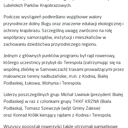
Lubelskich Parków Krajobrazowych.
Podczas wystąpień podkreślano wyjątkowe walory
przyrodnicze doliny Bugu oraz znaczenie edukacji ekologicznej i
ochrony krajobrazu. Szczególną uwagę zwrócono na rolę
współpracy samorządów, instytucji i mieszkańców w
zachowaniu dziedzictwa przyrodniczego regionu.
Jednym z głównych punktów programu był rajd rowerowy,
którego uczestnicy przybyli do Terespola (zatrzymując się na
wspólną zbiórkę w Samowiczach) trasami prowadzącymi przez
malownicze tereny nadbużańskie, m.in. z Kodnia, Białej
Podlaskiej, Łukowa, Wohynia i Terespola.
Liderzy poszczególnych grup: Michał Liwiniuk (prezydent Białej
Podlaskiej) w raz z członkami grupy TKKF KRZNA (Biała
Podlaska), Tomasz Szewczyk (wójt Gminy Zalesie)
oraz Konrad Królik kierujący rajdami z Kodnia i Terespola.
Wszyscy pozostali rowerzyści także otrzymali pamiątkowe