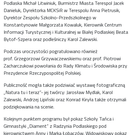
Podlaska Michał Litwiniuk, Burmistrz Miasta Terespol Jacek
Danieluk, Dyrektorka MCKSiR w Terespolu Anna Pietrusik,
Dyrektor Zespołu Szkolno-Przedszkolnego w
Konstantynowie Małgorzata Kowaluk, Kierownik Centrum
Informacji Turystycznej i Kulturalnej w Białej Podlaskiej Beata
Bytof-Szpera oraz podleśniczy Karol Zalewski.
Podczas uroczystości pogratulowano również
prof. Grzegorzowi Grzywaczewskiemu oraz prof. Piotrowi
Zacharczukowi powołania do Rady Klimatu i Środowiska przy
Prezydencie Rzeczypospolitej Polskiej.
Publiczność mogła także podziwiać wystawę fotograficzną
„Natura tu i teraz”- jej twórcy: Jarosław Mydlak, Karol
Zalewski, Andrzej Lipiński oraz Konrad Kiryła także otrzymali
podziękowania na scenie.
Kolejnym punktem programu był pokaz Szkoły Tańca i
Gimnastyki „Diament” z Radzynia Podlaskiego pod
kierownictwem Anny i Marka Łobaczów. Widowiskowy pokaz