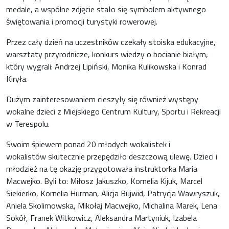
medale, a wspólne zdjęcie stało się symbolem aktywnego
świętowania i promocji turystyki rowerowej.
Przez cały dzień na uczestników czekały stoiska edukacyjne,
warsztaty przyrodnicze, konkurs wiedzy o bocianie białym,
który wygrali: Andrzej Lipiński, Monika Kulikowska i Konrad
Kiryła.
Dużym zainteresowaniem cieszyły się również występy
wokalne dzieci z Miejskiego Centrum Kultury, Sportu i Rekreacji
w Terespolu.
Swoim śpiewem ponad 20 młodych wokalistek i
wokalistów skutecznie przepędziło deszczową ulewę. Dzieci i
młodzież na tę okazję przygotowała instruktorka Maria
Macwejko. Byli to: Miłosz Jakuszko, Kornelia Kijuk, Marcel
Siekierko, Kornelia Hurman, Alicja Bujwid, Patrycja Wawryszuk,
Aniela Skolimowska, Mikołaj Macwejko, Michalina Marek, Lena
Sokół, Franek Witkowicz, Aleksandra Martyniuk, Izabela