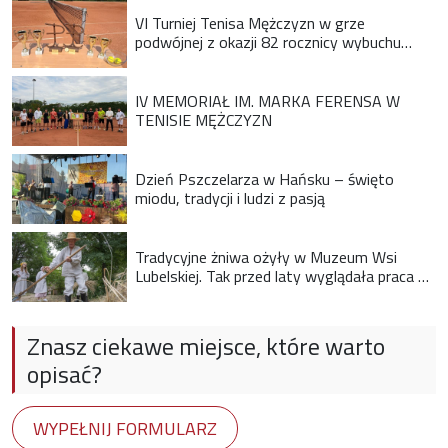
VI Turniej Tenisa Mężczyzn w grze
podwójnej z okazji 82 rocznicy wybuchu
Powstania Warszawskiego
IV MEMORIAŁ IM. MARKA FERENSA W
TENISIE MĘŻCZYZN
Dzień Pszczelarza w Hańsku – święto
miodu, tradycji i ludzi z pasją
Tradycyjne żniwa ożyły w Muzeum Wsi
Lubelskiej. Tak przed laty wyglądała praca na
wsi
Znasz ciekawe miejsce, które warto
opisać?
WYPEŁNIJ FORMULARZ