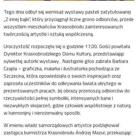
Tego dnia odbył się wernisaż wystawy pasteli zatytułowanej
„Z innej bajki”, który przyciągnął liczne grono odbiorców, przede
wszystkim mieszkańców Krasnobrodu zainteresowanych
twórczością artystki i sztuką współczesną.
Uroczystość rozpoczęła się o godzinie 17.00. Gości powitała
Dyrektor Krasnobrodzkiego Domu Kultury, przedstawiając
sylwetkę autorki wystawy . Następnie głos zabrała Barbara
Czapla – graficzka, malarka i ilustratorka pochodząca ze
Szczecina, która opowiedziała o swoich inspiracjach oraz
zaprosiła uczestników do odkrywania świata ukrytego w
prezentowanych pracach. Jej obrazy przenoszą odbiorców do
rzeczywistości pełnej symboliki, intensywnych barw i
niezwykłych skojarzeń, gdzie człowiek współistnieje z naturą
w harmonijny i nierozerwalny sposób.
W imieniu władz samorządowych artystce podziękował
zastępca burmistrza Krasnobrodu Andrzej Mazur, przekazując