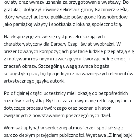
kwiaty oraz wyrazy uznania za przygotowanie wystawy. Do
gratulacji dołączył również sekretarz gminy Kazimierz Gęśla,
który wręczył autorce publikacje poświęcone Krasnobrodowi
jako pamiątkę wizyty i spotkania z lokalną społecznością.
Na ekspozycję złożył się cykl pasteli ukazujących
charakterystyczny dla Barbary Czapli świat wyobraźni. W
prezentowanych kompozycjach postacie ludzkie przeplatają się
z motywami roślinnymi i zwierzęcymi, tworząc pełne emocji i
znaczeń obrazy. Szczególną uwagę zwraca bogata
kolorystyka prac, będąca jednym z najważniejszych elementów
artystycznego języka autorki.
Po oficjalnej części uczestnicy mieli okazję do bezpośrednich
rozmów z artystką. Był to czas na wymianę refleksji, pytania
dotyczące procesu twórczego oraz poznanie historii
związanych z powstawaniem poszczególnych dzieł.
Wernisaż upłynął w serdecznej atmosferze i spotkał się z
bardzo ciepłym przyjęciem publiczności. Wystawa „Z innej bajki”