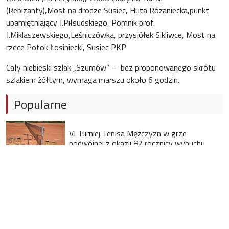
(Rebizanty),Most na drodze Susiec, Huta Różaniecka,punkt
upamiętniający J.Piłsudskiego, Pomnik prof.
J.Miklaszewskiego,Leśniczówka, przysiółek Sikliwce, Most na
rzece Potok Łosiniecki, Susiec PKP
Cały niebieski szlak „Szumów” – bez proponowanego skrótu
szlakiem żółtym, wymaga marszu około 6 godzin.
Popularne
VI Turniej Tenisa Mężczyzn w grze
podwójnej z okazji 82 rocznicy wybuchu
Powstania Warszawskiego
IV MEMORIAŁ IM. MARKA FERENSA W
TENISIE MĘŻCZYZN
Dzień Pszczelarza w Hańsku – święto
miodu, tradycji i ludzi z pasją