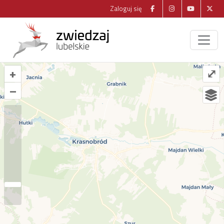
Zaloguj się
+
⤢
–