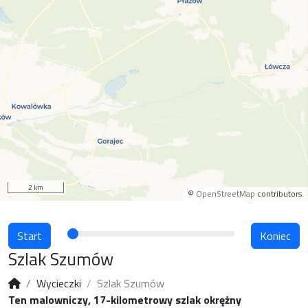
2 km
©
OpenStreetMap
contributors.
Start
Koniec
Szlak Szumów
Wycieczki
Szlak Szumów
Ten malowniczy, 17-kilometrowy szlak okrężny