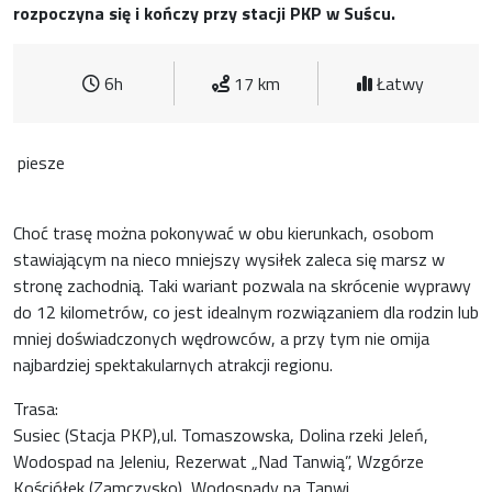
rozpoczyna się i kończy przy stacji PKP w Suścu.
6h
17 km
Łatwy
piesze
Choć trasę można pokonywać w obu kierunkach, osobom
stawiającym na nieco mniejszy wysiłek zaleca się marsz w
stronę zachodnią. Taki wariant pozwala na skrócenie wyprawy
do 12 kilometrów, co jest idealnym rozwiązaniem dla rodzin lub
mniej doświadczonych wędrowców, a przy tym nie omija
najbardziej spektakularnych atrakcji regionu.
Trasa:
Susiec (Stacja PKP),ul. Tomaszowska, Dolina rzeki Jeleń,
Wodospad na Jeleniu, Rezerwat „Nad Tanwią”, Wzgórze
Kościółek (Zamczysko), Wodospady na Tanwi