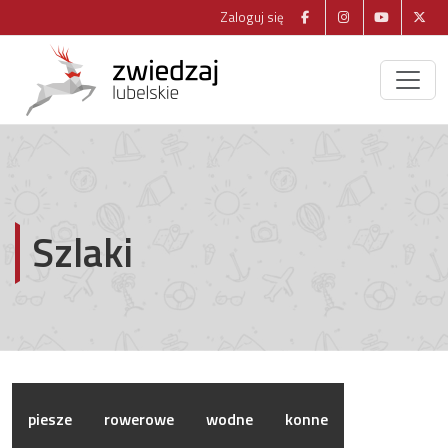
Zaloguj się
Szlaki
piesze
rowerowe
wodne
konne