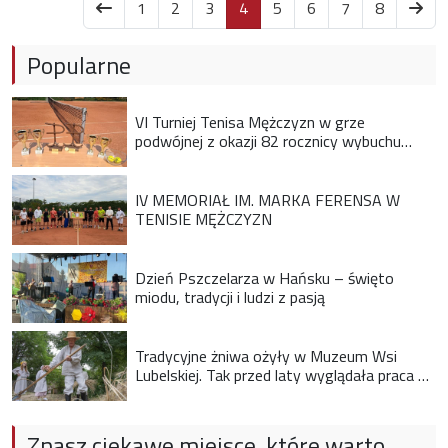
items.current
1
2
3
4
5
6
7
8
Popularne
VI Turniej Tenisa Mężczyzn w grze
podwójnej z okazji 82 rocznicy wybuchu
Powstania Warszawskiego
IV MEMORIAŁ IM. MARKA FERENSA W
TENISIE MĘŻCZYZN
Dzień Pszczelarza w Hańsku – święto
miodu, tradycji i ludzi z pasją
Tradycyjne żniwa ożyły w Muzeum Wsi
Lubelskiej. Tak przed laty wyglądała praca na
wsi
Znasz ciekawe miejsce, które warto