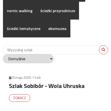
nornic walking
ścieżki przyrodnicze
ścieżki tematyczne
ekomuzea
Wyszukaj szlak
WYS
8 maja 2025 11:46
Szlak Sobibór - Wola Uhruska
ZOBACZ