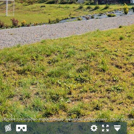
Ośrodek Szkoleniowo-Wypoczynkowy Jadwigowo w Nałęczowie - Część sportow