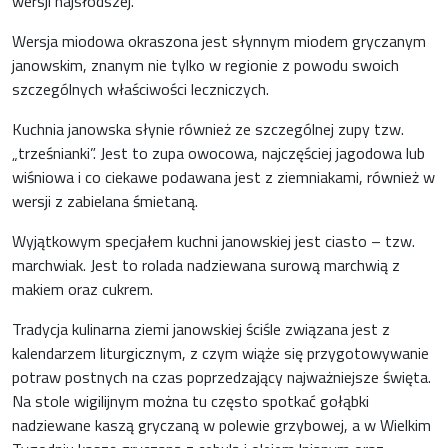
wersji najsłodszej.
Wersja miodowa okraszona jest słynnym miodem gryczanym
janowskim, znanym nie tylko w regionie z powodu swoich
szczególnych właściwości leczniczych.
Kuchnia janowska słynie również ze szczególnej zupy tzw.
„trześnianki”. Jest to zupa owocowa, najczęściej jagodowa lub
wiśniowa i co ciekawe podawana jest z ziemniakami, również w
wersji z zabielana śmietaną.
Wyjątkowym specjałem kuchni janowskiej jest ciasto – tzw.
marchwiak. Jest to rolada nadziewana surową marchwią z
makiem oraz cukrem.
Tradycja kulinarna ziemi janowskiej ściśle związana jest z
kalendarzem liturgicznym, z czym wiąże się przygotowywanie
potraw postnych na czas poprzedzający najważniejsze święta.
Na stole wigilijnym można tu często spotkać gołąbki
nadziewane kaszą gryczaną w polewie grzybowej, a w Wielkim