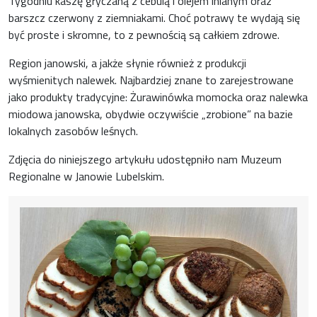
Tygodniu kaszę gryczaną z cebulą i olejem lnianym oraz
barszcz czerwony z ziemniakami. Choć potrawy te wydają się
być proste i skromne, to z pewnością są całkiem zdrowe.
Region janowski, a jakże słynie również z produkcji
wyśmienitych nalewek. Najbardziej znane to zarejestrowane
jako produkty tradycyjne: Żurawinówka momocka oraz nalewka
miodowa janowska, obydwie oczywiście „zrobione” na bazie
lokalnych zasobów leśnych.
Zdjęcia do niniejszego artykułu udostępniło nam Muzeum
Regionalne w Janowie Lubelskim.