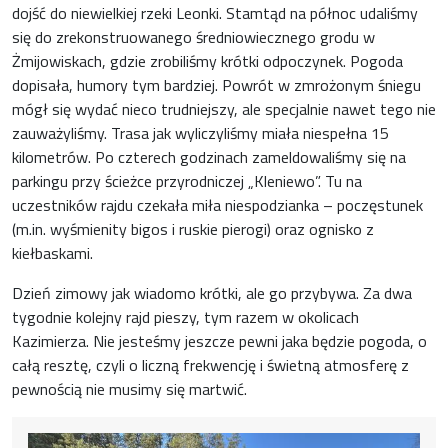
dojść do niewielkiej rzeki Leonki. Stamtąd na północ udaliśmy
się do zrekonstruowanego średniowiecznego grodu w
Żmijowiskach, gdzie zrobiliśmy krótki odpoczynek. Pogoda
dopisała, humory tym bardziej. Powrót w zmrożonym śniegu
mógł się wydać nieco trudniejszy, ale specjalnie nawet tego nie
zauważyliśmy. Trasa jak wyliczyliśmy miała niespełna 15
kilometrów. Po czterech godzinach zameldowaliśmy się na
parkingu przy ścieżce przyrodniczej „Kleniewo”. Tu na
uczestników rajdu czekała miła niespodzianka – poczęstunek
(m.in. wyśmienity bigos i ruskie pierogi) oraz ognisko z
kiełbaskami.
Dzień zimowy jak wiadomo krótki, ale go przybywa. Za dwa
tygodnie kolejny rajd pieszy, tym razem w okolicach
Kazimierza. Nie jesteśmy jeszcze pewni jaka będzie pogoda, o
całą resztę, czyli o liczną frekwencję i świetną atmosferę z
pewnością nie musimy się martwić.