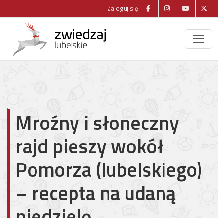
Zaloguj się
Mroźny i słoneczny
rajd pieszy wokół
Pomorza (lubelskiego)
– recepta na udaną
niedzielę