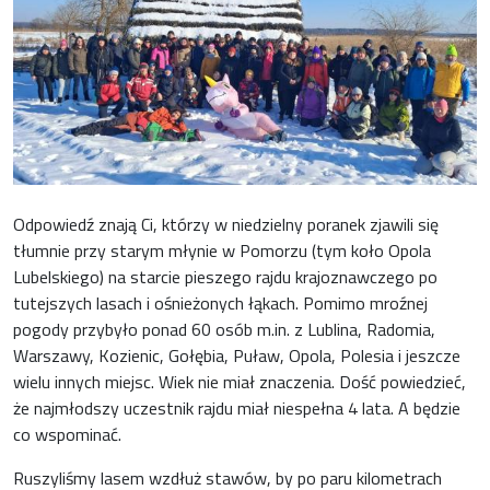
Odpowiedź znają Ci, którzy w niedzielny poranek zjawili się
tłumnie przy starym młynie w Pomorzu (tym koło Opola
Lubelskiego) na starcie pieszego rajdu krajoznawczego po
tutejszych lasach i ośnieżonych łąkach. Pomimo mroźnej
pogody przybyło ponad 60 osób m.in. z Lublina, Radomia,
Warszawy, Kozienic, Gołębia, Puław, Opola, Polesia i jeszcze
wielu innych miejsc. Wiek nie miał znaczenia. Dość powiedzieć,
że najmłodszy uczestnik rajdu miał niespełna 4 lata. A będzie
co wspominać.
Ruszyliśmy lasem wzdłuż stawów, by po paru kilometrach