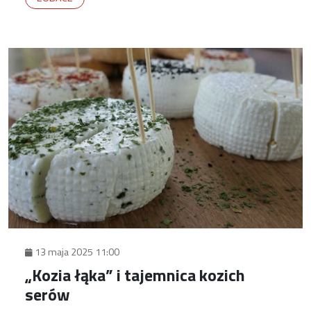
13 maja 2025 11:00
„Kozia łąka” i tajemnica kozich
serów