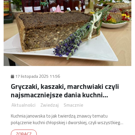
17 listopada 2025 11:56
Gryczaki, kaszaki, marchwiaki czyli
najsmaczniejsze dania kuchni
janowskiej
Aktualności
Zwiedzaj
Smacznie
Kuchnia janowska to jak twierdzą znawcy tematu
połączenie kuchni chłopskiej i dworskiej, czyli wszystkiego
co w tradycji najlepsze.
ZOBACZ