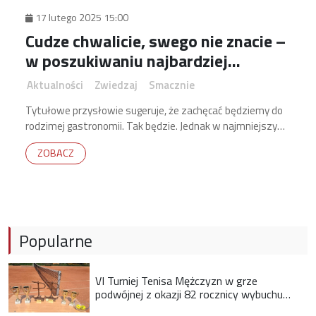
17 lutego 2025 15:00
Cudze chwalicie, swego nie znacie –
w poszukiwaniu najbardziej
naturalnych smaków.
Aktualności
Zwiedzaj
Smacznie
Tytułowe przysłowie sugeruje, że zachęcać będziemy do
rodzimej gastronomii. Tak będzie. Jednak w najmniejszym
stopniu nie chcemy Państwa zniechęcać do kuchni innych
ZOBACZ
stron świata.
Popularne
VI Turniej Tenisa Mężczyzn w grze
podwójnej z okazji 82 rocznicy wybuchu
Powstania Warszawskiego