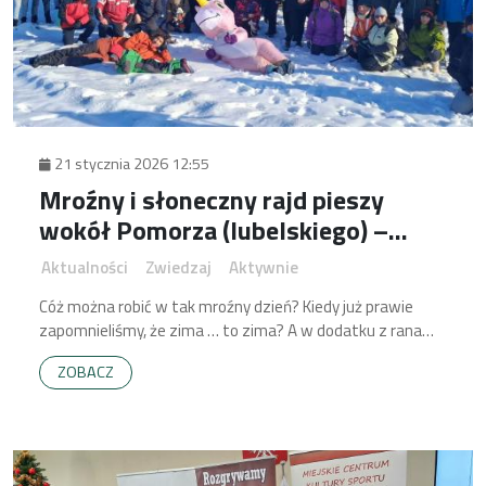
21 stycznia 2026 12:55
Mroźny i słoneczny rajd pieszy
wokół Pomorza (lubelskiego) –
recepta na udaną niedzielę
Aktualności
Zwiedzaj
Aktywnie
Cóż można robić w tak mroźny dzień? Kiedy już prawie
zapomnieliśmy, że zima … to zima? A w dodatku z rana
wita nas słońce, a wiemy, że grupa „MTB Kazimierz Dolny i
ZOBACZ
okolice” organizuje kolejny pieszy rajd, jak zwykle pełen
niespodzianek… ?