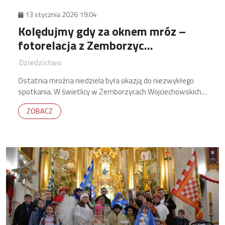
13 stycznia 2026 19:04
Kolędujmy gdy za oknem mróz –
fotorelacja z Zemborzyc
Wojciechowskich
Dziedzictwo
Ostatnia mroźna niedziela była okazją do niezwykłego
spotkania. W świetlicy w Zemborzycach Wojciechowskich
miejscowe Koło Gospodyń Wiejskich wraz Ochotniczą
ZOBACZ
Strażą Pożarną wspólnie zorganizowali rodzinne
kolędowanie.