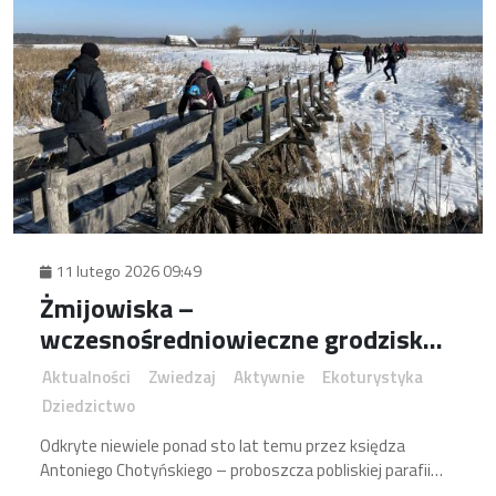
11 lutego 2026 09:49
Żmijowiska –
wczesnośredniowieczne grodzisko
na malowniczym szlaku pod Opolem
Aktualności
Zwiedzaj
Aktywnie
Ekoturystyka
Lubelskim
Dziedzictwo
Odkryte niewiele ponad sto lat temu przez księdza
Antoniego Chotyńskiego – proboszcza pobliskiej parafii
Wilków. Jednak pierwsze badania archeologiczne miały tu