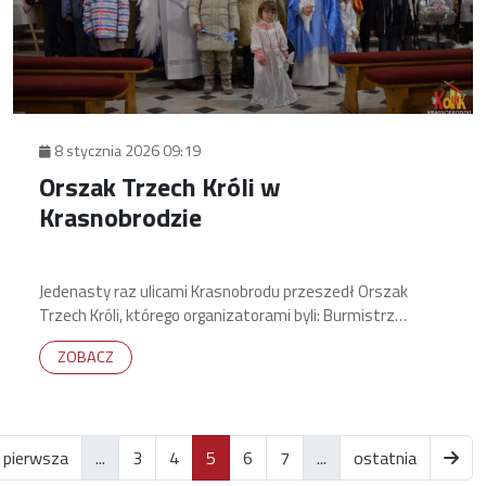
8 stycznia 2026 09:19
Orszak Trzech Króli w
Krasnobrodzie
Jedenasty raz ulicami Krasnobrodu przeszedł Orszak
Trzech Króli, którego organizatorami byli: Burmistrz
Krasnobrodu, Krasnobrodzki Dom Kultury i Parafia NNMP
ZOBACZ
w Krasnobrodzie.
items.current
pierwsza
...
3
4
5
6
7
...
ostatnia