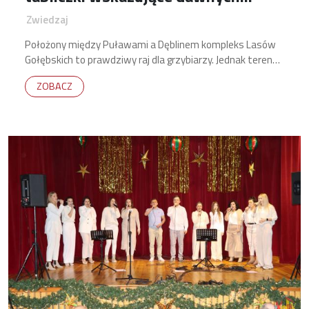
mieszkańców. Wieś, której już nie
Zwiedzaj
ma
Położony między Puławami a Dęblinem kompleks Lasów
Gołębskich to prawdziwy raj dla grzybiarzy. Jednak tereny
te to nie tylko drzewa oraz bogactwo borowików czy
ZOBACZ
podgrzybków. Skrywają one w sobie także bogatą historię
oraz kilka ciekawych miejsc.