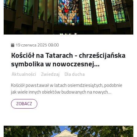
19 czerwca 2025 08:00
Kościół na Tatarach - chrześcijańska
symbolika w nowoczesnej
architekturze
Aktualności
Zwiedzaj
Dla ducha
Kościół powstawał w latach osiemdziesiątych, podobnie
jak wiele innych obiektów budowanych na nowych
osiedlach. Lubelska świątynia na osiedlu Tatary z kilku
ZOBACZ
powodów jest szczególna.