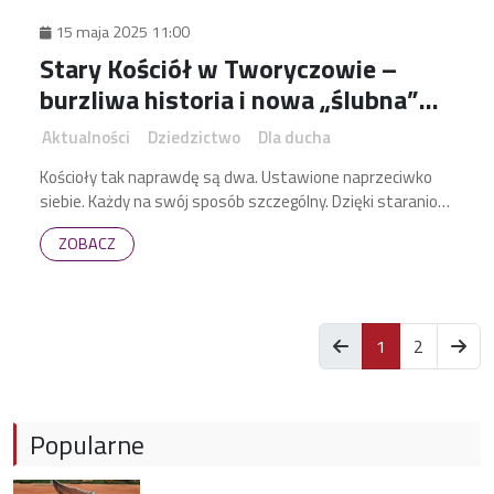
15 maja 2025 11:00
Stary Kościół w Tworyczowie –
burzliwa historia i nowa „ślubna”
nadzieja
Aktualności
Dziedzictwo
Dla ducha
Kościoły tak naprawdę są dwa. Ustawione naprzeciwko
siebie. Każdy na swój sposób szczególny. Dzięki staraniom
nowego wójta stary kościół w Tworyczowie niedługo
ZOBACZ
odzyska swój dawny blask.
posts.current
1
2
Popularne