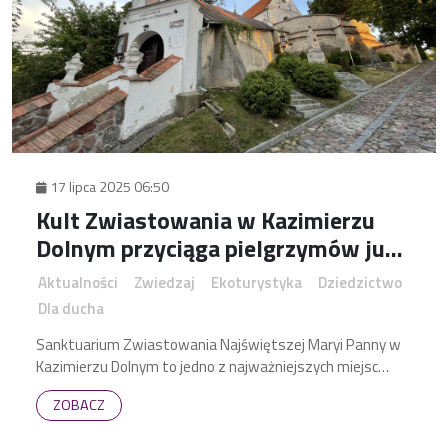
17 lipca 2025 06:50
Kult Zwiastowania w Kazimierzu
Dolnym przyciąga pielgrzymów już
od ponad ośmiu wieków
Aktualności
Zwiedzaj
Ekoturystyka
Dziedzictwo
Dla ducha
Sanktuarium Zwiastowania Najświętszej Maryi Panny w
Kazimierzu Dolnym to jedno z najważniejszych miejsc
kultu maryjnego w naszym regionie.
ZOBACZ