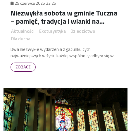
29 czerwca 2025 23:25
Niezwykła sobota w gminie Tuczna
– pamięć, tradycja i wianki na
jeziorze
Aktualności
Ekoturystyka
Dziedzictwo
Dla ducha
Dwa niezwykłe wydarzenia z gatunku tych
najważniejszych w życiu każdej wspólnoty odbyły się w
gminie Tuczna w ostatnią sobotę czerwca.
ZOBACZ