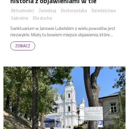
historia z objawieniami w tle
Aktualności
Zwiedzaj
Ekoturystyka
Dziedzictwo
Sakralne
Dla ducha
Sanktuarium w Janowie Lubelskim z wielu powodów jest
niezwykłe. Miały tu bowiem miejsce objawienia, które
wiążą się z powstaniem miasta.
ZOBACZ