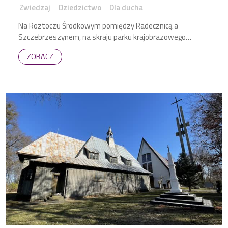
Roztoczu
Zwiedzaj
Dziedzictwo
Dla ducha
Na Roztoczu Środkowym pomiędzy Radecznicą a
Szczebrzeszynem, na skraju parku krajobrazowego
znajduje się szczególne miejsce, bardzo stare i pełne
ZOBACZ
tajemnic.