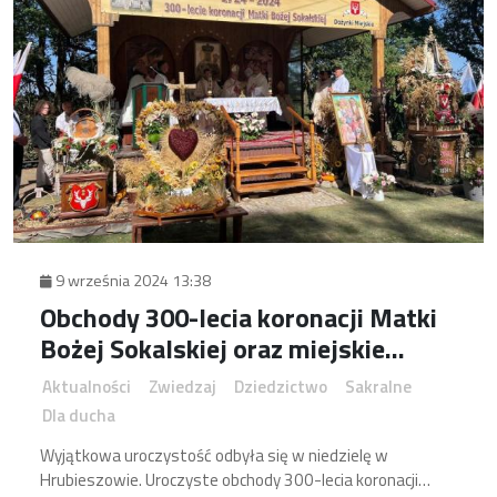
9 września 2024 13:38
Obchody 300-lecia koronacji Matki
Bożej Sokalskiej oraz miejskie
dożynki w Hrubieszowie
Aktualności
Zwiedzaj
Dziedzictwo
Sakralne
Dla ducha
Wyjątkowa uroczystość odbyła się w niedzielę w
Hrubieszowie. Uroczyste obchody 300-lecia koronacji