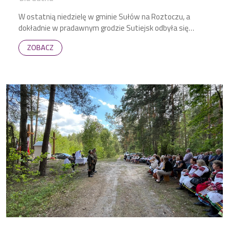
W ostatnią niedzielę w gminie Sułów na Roztoczu, a
dokładnie w pradawnym grodzie Sutiejsk odbyła się
niecodzienna impreza – piknik archeologiczny, w którym
ZOBACZ
prym wiodły grupy rekonstrukcyjne z wieków dawnych.