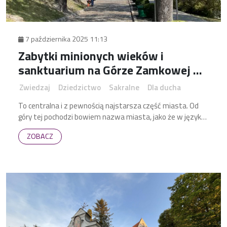
7 października 2025 11:13
Zabytki minionych wieków i
sanktuarium na Górze Zamkowej w
Chełmie (panorama 360)
Zwiedzaj
Dziedzictwo
Sakralne
Dla ducha
To centralna i z pewnością najstarsza część miasta. Od
góry tej pochodzi bowiem nazwa miasta, jako że w języku
staropolskim wyraz chełm oznaczał wzgórze.
ZOBACZ