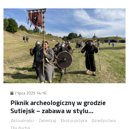
7 lipca 2025 14:16
Piknik archeologiczny w grodzie
Sutiejsk – zabawa w stylu
wczesnośredniowiecznym
Aktualności
Zwiedzaj
Ekoturystyka
Dziedzictwo
Dla ducha